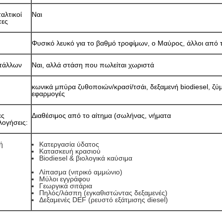
αλτικοί
Ναι
τες
Φυσικό λευκό για το βαθμό τροφίμων, ο Μαύρος, άλλοι από 
τάλλων
Ναι, αλλά στάση που πωλείται χωριστά
κωνικά μπύρα ζυθοποιών/κρασί/τσάι, δεξαμενή biodiesel, ζύ
εφαρμογές
ες
Διαθέσιμος από το αίτημα (σωλήνας, νήματα
ογήσεις:
ή
Κατεργασία ύδατος
Κατασκευή κρασιού
Biodiesel & βιολογικά καύσιμα
Λίπασμα (νιτρικό αμμώνιο)
Μύλοι εγγράφου
Γεωργικά σιτάρια
Πηλός/λάσπη (εγκαθιστώντας δεξαμενές)
Δεξαμενές DEF (ρευστό εξάτμισης diesel)