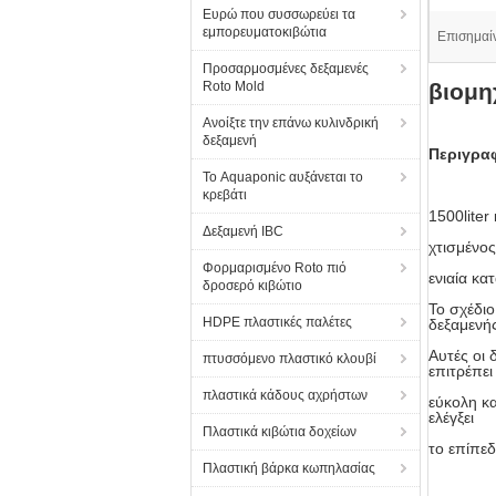
Ευρώ που συσσωρεύει τα
εμπορευματοκιβώτια
Επισημαί
Προσαρμοσμένες δεξαμενές
Roto Mold
βιομη
Ανοίξτε την επάνω κυλινδρική
δεξαμενή
Περιγρα
Το Aquaponic αυξάνεται το
κρεβάτι
1500lite
Δεξαμενή IBC
χτισμένος
Φορμαρισμένο Roto πιό
ενιαία κα
δροσερό κιβώτιο
Το σχέδι
HDPE πλαστικές παλέτες
δεξαμενή
Αυτές οι 
πτυσσόμενο πλαστικό κλουβί
επιτρέπει
πλαστικά κάδους αχρήστων
εύκολη κα
ελέγξει
Πλαστικά κιβώτια δοχείων
το επίπε
Πλαστική βάρκα κωπηλασίας