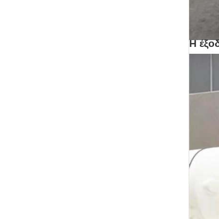
Η έξο