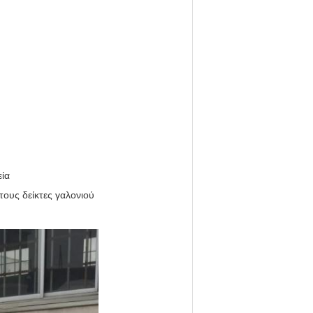
εία
 τους δείκτες γαλονιού