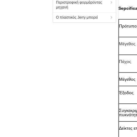
Περιστροφική φορμάροντας
μηχανή
Sepcific
Ο πλαστικός Jerry μπορεί
Πρότυπο
Μέγεθος
Πάχος
Μέγεθος
Έξοδος
Συγκεκρι
πυκνότη
Δείκτες 