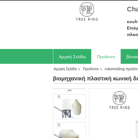
Cha
κουλ
Επάγ
πλασ
Αρχική Σελίδα
Προϊόντα
βίντεο
Αρχική Σελίδα
Προϊόντα
rotomolding προϊόν
Ζητήστε ένα απόσπασμα
βιομηχανική πλαστική κωνική δ