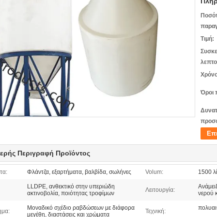
Πληρ
Ποσό
παραγ
Τιμή:
Συσκε
λεπτο
Χρόνο
Όροι 
Δυνατ
προσ
Επ
ερής Περιγραφή Προϊόντος
τα:
Φλάντζα, εξαρτήματα, βαλβίδα, σωλήνες
Volum:
1500 λ
LLDPE, ανθεκτικό στην υπεριώδη
Ανάμει
Λειτουργία:
ακτινοβολία, ποιότητας τροφίμων
νερού 
Μοναδικό σχέδιο ραβδώσεων με διάφορα
πολυαι
ημα:
Τεχνική:
μεγέθη, διαστάσεις και χρώματα