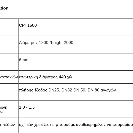
ation
CPT1500
Διάμετρος 1200 *height 2000
6mm
 καπακιών
εσωτερική διάμετρος 440 χιλ.
πλήρης έξοδος DN25, DN32 DN 50, DN 80 αγωγών
μένη
1.0 - 1,5
τα
επιπέδων
όχι, εάν χρειάζεστε, μπορούμε αναθεωρημένος να φορμαρίσ