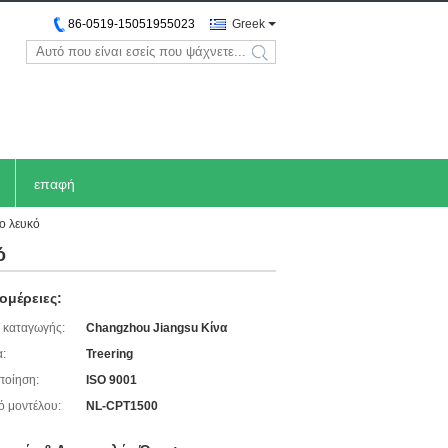
86-0519-15051955023
Greek
search
επαφή
ο λευκό
ό
ομέρειες:
 καταγωγής:
Changzhou Jiangsu Κίνα
:
Treering
ποίηση:
ISO 9001
ό μοντέλου:
NL-CPT1500