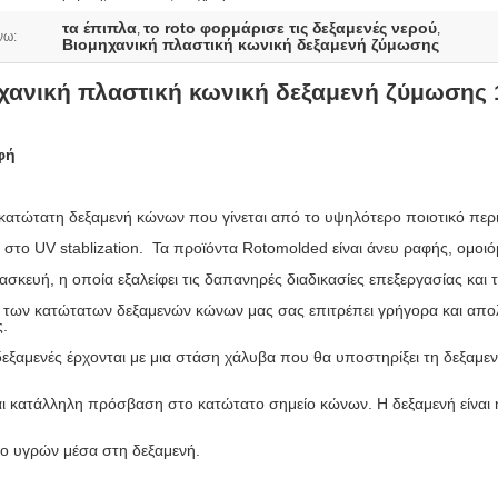
τα έπιπλα
το roto φορμάρισε τις δεξαμενές νερού
,
,
νω:
Βιομηχανική πλαστική κωνική δεξαμενή ζύμωσης
χανική πλαστική κωνική δεξαμενή ζύμωσης 1
φή
r κατώτατη δεξαμενή κώνων που γίνεται από το υψηλότερο ποιοτικό πε
 στο UV stablization.
Τα προϊόντα Rotomolded είναι άνευ ραφής, ομοι
τασκευή, η οποία εξαλείφει τις δαπανηρές διαδικασίες επεξεργασίας και
ο των κατώτατων δεξαμενών κώνων μας σας επιτρέπει γρήγορα και απολ
ς.
δεξαμενές έρχονται με μια στάση χάλυβα που θα υποστηρίξει τη δεξαμ
ι κατάλληλη πρόσβαση στο κατώτατο σημείο κώνων. Η δεξαμενή είναι η
δο υγρών μέσα στη δεξαμενή.