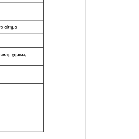
το αίτημα
μωση, χημικές