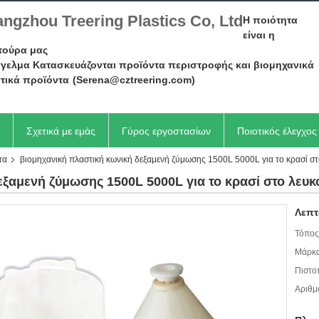
ngzhou Treering Plastics Co, Ltd
Η ποιότητα
είναι η
τούρα μας
γελμα Κατασκευάζονται προϊόντα περιστροφής και βιομηχανικά
τικά προϊόντα
(Serena@cztreering.com)
Σχετικά με εμάς
Γύρος εργοστασίων
Ποιοτικός έλεγχος
τα
βιομηχανική πλαστική κωνική δεξαμενή ζύμωσης 1500L 5000L για το κρασί στ
εξαμενή ζύμωσης 1500L 5000L για το κρασί στο λευκ
Λεπτ
Τόπος
Μάρκα
Πιστο
Αριθμ