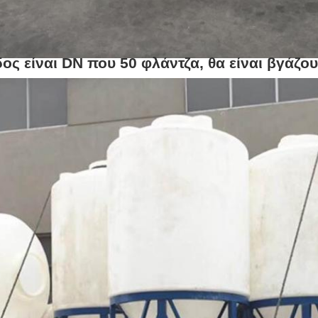
δος είναι DN που 50 φλάντζα, θα είναι βγάζο