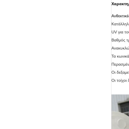
Χαρακτη
Ανθεκτικέ
Κατάλληλο
UV για τ
Βαθμός τ
Ανακυκλώ
Τα κωνικ
Περασμέν
Οι δεξαμε
Οι τοίχοι