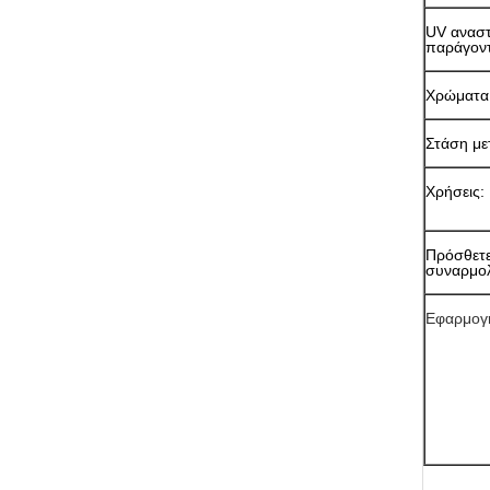
UV αναστ
παράγον
Χρώματα
Στάση με
Χρήσεις:
Πρόσθετ
συναρμολ
Εφαρμογ