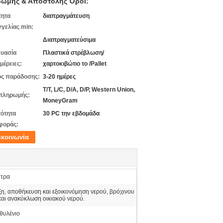
ωμής & Αποστολής Όροι:
τητα
διαπραγμάτευση
γελίας min:
Διαπραγματεύσιμα
υασία
Πλαστικά στρέβλωση/
μέρειες:
χαρτοκιβώτιο το /Pallet
ς παράδοσης:
3-20 ημέρες
T/T, L/C, D/A, D/P, Western Union,
πληρωμής:
MoneyGram
ότητα
30 PC την εβδομάδα
φοράς:
ικοινωνία
ίτρα
ξη, αποθήκευση και εξοικονόμηση νερού, βρόχινου
και ανακύκλωση οικιακού νερού.
θυλένιο