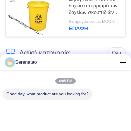
δοχείο απορριμμάτων
δοχείων σκουπιδιών
ιατρικά και
Διαπραγματεύσιμα MOQ:διαπραγμάτευση
εμπορευματοκιβώτιο
ΕΠΑΦΉ
αποβλήτων για το
νοσοκομείο
Λαϊκή κατηγορία
Όλα
Serenatao
Πολυ φορτηγό
rotomolding προϊόντα
κιβωτίων
4:05 PM
Good day, what product are you looking for?
Χημική δεξαμενή
Ευρώ που
χορήγησης της
συσσωρεύει τα
δόσης
εμπορευματοκιβώτια
Προσαρμοσμένες
Ανοίξτε την επάνω