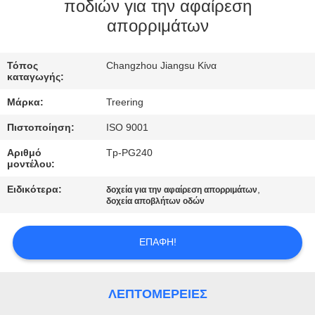
ποδιών για την αφαίρεση
ΠΟΙΟΤΙΚΌΣ
απορριμάτων
ΈΛΕΓΧΟΣ
Τόπος
Changzhou Jiangsu Κίνα
καταγωγής:
ΜΑΣ
Μάρκα:
Treering
ΕΛΆΤΕ
Πιστοποίηση:
ISO 9001
ΣΕ
Αριθμό
Tp-PG240
ΕΠΑΦΉ
μοντέλου:
ΜΕ
Ειδικότερα:
,
δοχεία για την αφαίρεση απορριμάτων
δοχεία αποβλήτων οδών
ΖΗΤΉΣΤΕ
ΕΠΑΦΉ!
ΈΝΑ
ΑΠΌΣΠΑΣΜΑ
ΛΕΠΤΟΜΈΡΕΙΕΣ