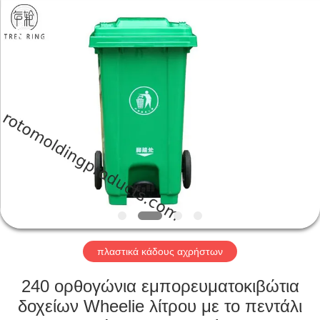
Treering
Plastics
CO.,
ltd.
All
Rights
Reserved.
ΣΠΊΤΙ
ΠΡΟΪΌΝΤΑ
ΒΊΝΤΕΟ
ΠΕΡΊΠΟΥ
ΕΜΕΊΣ
πλαστικά κάδους αχρήστων
ΓΎΡΟΣ
240 ορθογώνια εμπορευματοκιβώτια
ΕΡΓΟΣΤΑΣΊΩΝ
δοχείων Wheelie λίτρου με το πεντάλι