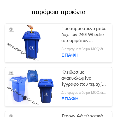
SITEMAP
παρόμοια προϊόντα
PRIVACY
POLICY
Προσαρμοσμένο μπλε
δοχείων 240l Wheelie
απορριμάτων
ανακύκλωσης
Διαπραγματεύσιμα MOQ:διαπραγμάτευση
Locakable με τα
ΕΠΑΦΉ
καπάκια μπουκαλιών
που κλειδώνονται
Κλειδώσιμο
ανακυκλωμένο
έγγραφο που τεμαχίζει
την εμπιστευτική
Διαπραγματεύσιμα MOQ:διαπραγμάτευση
διάθεση εγγράφων
ΕΠΑΦΉ
εμπορευματοκιβωτίων
δοχείων Wheelie
Στρογγυλά πλαστικά