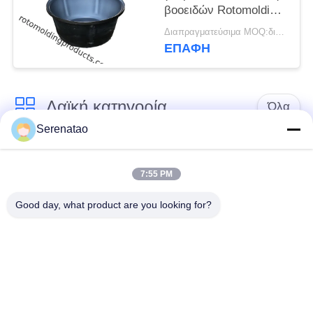
βοοειδών Rotomolding
πλαστικές γύρω από
Διαπραγματεύσιμα MOQ:διαπραγμάτευση
την πλαστική
ΕΠΑΦΉ
δεξαμενή 80L
αποθεμάτων
Λαϊκή κατηγορία
Όλα
Serenatao
Πολυ φορτηγό
rotomolding προϊόντα
κιβωτίων
7:55 PM
Good day, what product are you looking for?
Χημική δεξαμενή
Ευρώ που
χορήγησης της
συσσωρεύει τα
δόσης
εμπορευματοκιβώτια
Προσαρμοσμένες
Ανοίξτε την επάνω
δεξαμενές Roto Mold
κυλινδρική δεξαμενή