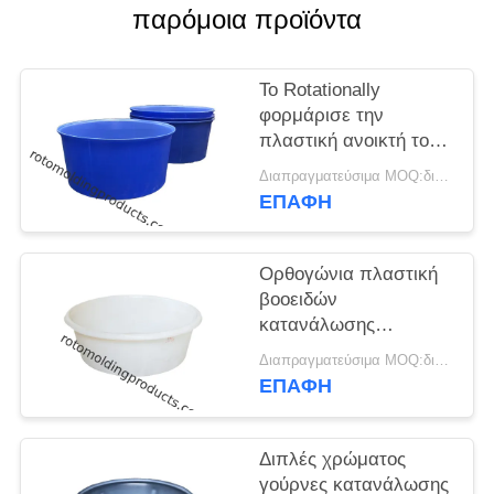
SITEMAP
παρόμοια προϊόντα
PRIVACY
Το Rotationally
POLICY
φορμάρισε την
πλαστική ανοικτή τοπ
κυλινδρική δεξαμενή
Διαπραγματεύσιμα MOQ:διαπραγμάτευση
4200 λίτρου
ΕΠΑΦΉ
Ορθογώνια πλαστική
βοοειδών
κατανάλωσης
γουρνών
Διαπραγματεύσιμα MOQ:διαπραγμάτευση
δευτεροβάθμια
ΕΠΑΦΉ
δεξαμενή αποθεμάτων
συγκράτησης πολυ
Διπλές χρώματος
γούρνες κατανάλωσης