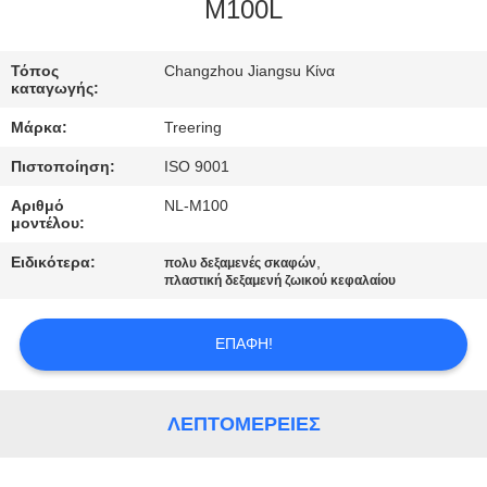
M100L
ΠΟΙΟΤΙΚΌΣ
ΈΛΕΓΧΟΣ
Τόπος
Changzhou Jiangsu Κίνα
καταγωγής:
Μάρκα:
Treering
ΜΑΣ
Πιστοποίηση:
ISO 9001
ΕΛΆΤΕ
Αριθμό
NL-M100
ΣΕ
μοντέλου:
ΕΠΑΦΉ
Ειδικότερα:
,
πολυ δεξαμενές σκαφών
ΜΕ
πλαστική δεξαμενή ζωικού κεφαλαίου
ΕΠΑΦΉ!
ΖΗΤΉΣΤΕ
ΈΝΑ
ΑΠΌΣΠΑΣΜΑ
ΛΕΠΤΟΜΈΡΕΙΕΣ