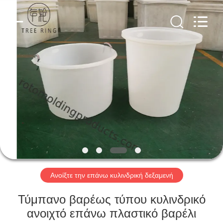
Treering
Plastics
CO.,
ltd.
All
Rights
Reserved.
ΣΠΊΤΙ
ΠΡΟΪΌΝΤΑ
ΒΊΝΤΕΟ
ΠΕΡΊΠΟΥ
ΕΜΕΊΣ
Ανοίξτε την επάνω κυλινδρική δεξαμενή
ΓΎΡΟΣ
Τύμπανο βαρέως τύπου κυλινδρικό
ΕΡΓΟΣΤΑΣΊΩΝ
ανοιχτό επάνω πλαστικό βαρέλι