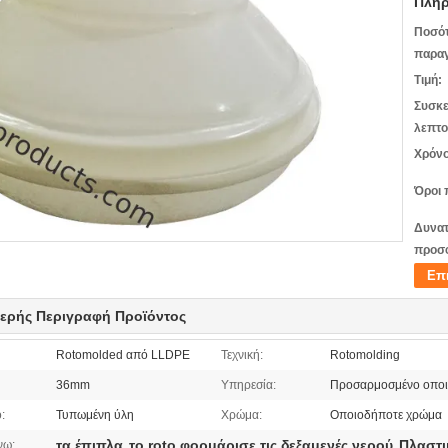
Πληρ
Ποσό
παραγ
Τιμή:
Συσκε
λεπτο
Χρόνο
Όροι 
Δυνατ
προσ
Επ
ερής Περιγραφή Προϊόντος
Rotomolded από LLDPE
Τεχνική:
Rotomolding
36mm
Υπηρεσία:
Προσαρμοσμένο οποιο
:
Τυπωμένη ύλη
Χρώμα:
Οποιοδήποτε χρώμα
τα έπιπλα
το roto φορμάρισε τις δεξαμενές νερού
Πλαστι
νω:
,
,