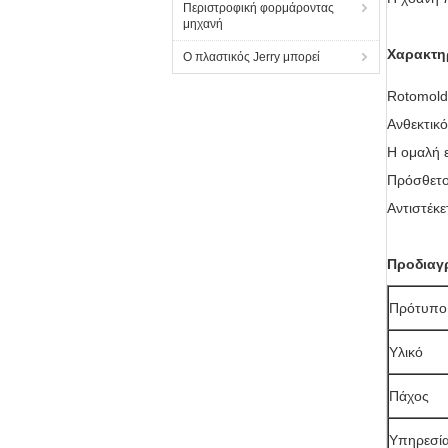
Περιστροφική φορμάροντας
μηχανή
Χαρακτη
Ο πλαστικός Jerry μπορεί
Rotomol
Ανθεκτικό
Η ομαλή 
Πρόσθετοι
Αντιστέκε
Προδιαγ
Πρότυπο
Υλικό
Πάχος
Υπηρεσί