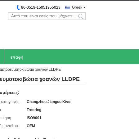
86-0519-15051955023
Greek
search
επαφή
 εμπορευματοκιβώτια χοανών LLDPE
ρευματοκιβώτια χοανών LLDPE
ομέρειες:
 καταγωγής:
Changzhou Jiangsu Κίνα
:
Treering
ποίηση:
ISO9001
ό μοντέλου:
OEM