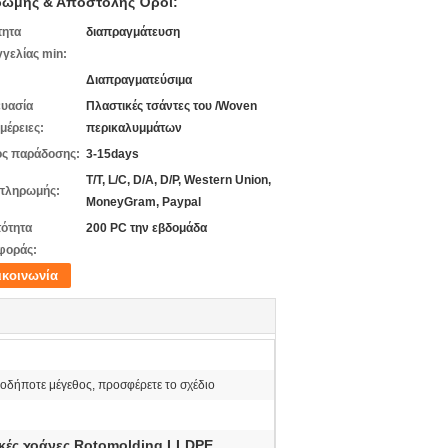
ωμής & Αποστολής Όροι:
τητα
διαπραγμάτευση
γελίας min:
Διαπραγματεύσιμα
υασία
Πλαστικές τσάντες του /Woven
μέρειες:
περικαλυμμάτων
ς παράδοσης:
3-15days
T/T, L/C, D/A, D/P, Western Union,
πληρωμής:
MoneyGram, Paypal
ότητα
200 PC την εβδομάδα
φοράς:
ικοινωνία
δήποτε μέγεθος, προσφέρετε το σχέδιο
κές χοάνες Rotomolding LLDPE