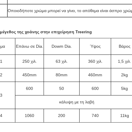
Οποιοδήποτε χρώμα μπορεί να γίνει, το απόθεμα είναι άσπρο χρ
μέγεθος της χοάνης στην επιχείρηση Treering
μα
Επάνω σε Dia.
Dowm Dia.
Ύψος
Βάρος
1
250 χιλ.
63 χιλ.
360 χιλ.
1,5 χιλ.
2
450mm
80mm
460mm
2kg
600
50
600
5kg
3
κάλυψη με τη λαβή
4
1060
200
740
11kg