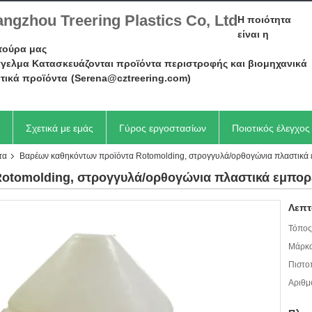
ngzhou Treering Plastics Co, Ltd
Η ποιότητα
είναι η
τούρα μας
γελμα Κατασκευάζονται προϊόντα περιστροφής και βιομηχανικά
τικά προϊόντα
(Serena@cztreering.com)
Σχετικά με εμάς
Γύρος εργοστασίων
Ποιοτικός έλεγχος
τα
Βαρέων καθηκόντων προϊόντα Rotomolding, στρογγυλά/ορθογώνια πλαστικά
otomolding, στρογγυλά/ορθογώνια πλαστικά εμπο
Λεπτ
Τόπος
Μάρκα
Πιστο
Αριθμ