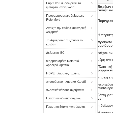
Ευρώ που συσσωρεύει τα
Βαρέων 
εμπορευματοκιβώτια
συνήθει
Προσαρμοσμένες δεξαμενές
Roto Mold
Περιγρα
Ανοίξτε την επάνω κυλινδρική
δεξαμενή
Η περιστρ
Το Aquaponic αυξάνεται το
προϊόντα 
κρεβάτι
ομοιόμορ
πάχος και
Δεξαμενή IBC
μέρη αντ
Φορμαρισμένο Roto πιό
δροσερό κιβώτιο
Πλαστική 
φαρμακευτ
HDPE πλαστικές παλέτες
χημική ε
πτυσσόμενο πλαστικό κλουβί
περιεχόμ
συσσώρ
πλαστικά κάδους αχρήστων
βάση για
με
Πλαστικά κιβώτια δοχείων
η δεξαμε
Πλαστική βάρκα κωπηλασίας
Η χοάνη π