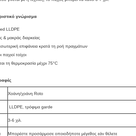
ριστικό γνώρισμα
ded LLDPE
ς & μακράς διαρκείας
εσωτερική επιφάνεια κρατά τη ροή πραγμάτων
 παχιοί τοίχοι
ται τη θερμοκρασία μέχρι 75°C
ραφές
Χοάνη/χοάνη Roto
LLDPE, τρόφιμα garde
3-6 χιλ.
α
Μπορέστε προσάρμοσε οποιοδήποτε μέγεθος εάν θέλετε