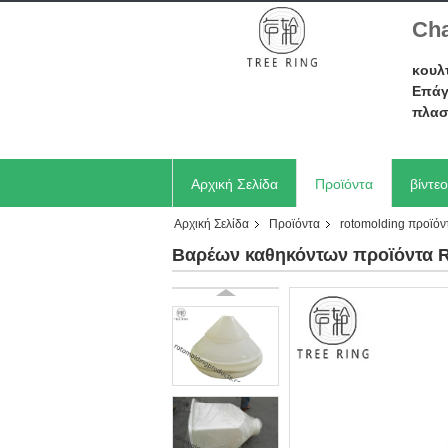
Cha
κουλ
Επάγ
πλασ
Αρχική Σελίδα
Προϊόντα
βίντεο
Αρχική Σελίδα
Προϊόντα
rotomolding προϊόν
Ζητήστε ένα απόσπασμα
Βαρέων καθηκόντων προϊόντα R