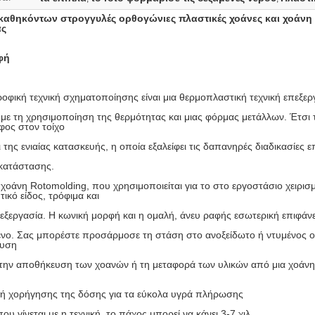
καθηκόντων στρογγυλές ορθογώνιες πλαστικές χοάνες και χοάν
ας
φή
οφική τεχνική σχηματοποίησης είναι μια θερμοπλαστική τεχνική επεξερ
με τη χρησιμοποίηση της θερμότητας και μιας φόρμας μετάλλων. Έτσι 
φος στον τοίχο
 της ενιαίας κατασκευής, η οποία εξαλείφει τις δαπανηρές διαδικασίες ε
ικατάστασης.
χοάνη Rotomolding, που χρησιμοποιείται για το στο εργοστάσιο χειρι
ικό είδος, τρόφιμα και
πεξεργασία. Η κωνική μορφή και η ομαλή, άνευ ραφής εσωτερική επιφά
ενο. Σας μπορέστε προσάρμοσε τη στάση στο ανοξείδωτο ή ντυμένος ο
ευση
 την αποθήκευση των χοανών ή τη μεταφορά των υλικών από μια χοάνη 
νή χορήγησης της δόσης για τα εύκολα υγρά πλήρωσης
ου γίνεται με η τεχνική, το πάχος μπορεί να κάνει 3-7 χιλ.