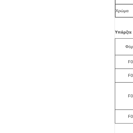
Χρώμα
Υπάρξτε 
Φόρ
F0
F0
F0
F0