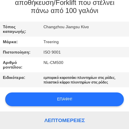
αποθήκευση/Forklift που στέλνει
ΠΟΙΟΤΙΚΌΣ
πάνω από 100 γαλόνι
ΈΛΕΓΧΟΣ
Τόπος
Changzhou Jiangsu Κίνα
καταγωγής:
ΜΑΣ
Μάρκα:
Treering
ΕΛΆΤΕ
Πιστοποίηση:
ISO 9001
ΣΕ
Αριθμό
NL-CM500
ΕΠΑΦΉ
μοντέλου:
ΜΕ
Ειδικότερα:
,
εμπορικό καροτσάκι πλυντηρίων στις ρόδες
πλαστικό κάρρο πλυντηρίων στις ρόδες
ΖΗΤΉΣΤΕ
ΕΠΑΦΉ!
ΈΝΑ
ΑΠΌΣΠΑΣΜΑ
ΛΕΠΤΟΜΈΡΕΙΕΣ