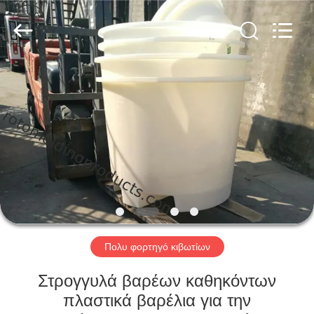
Treering
Plastics
CO.,
ltd.
All
Rights
Reserved.
ΣΠΊΤΙ
ΠΡΟΪΌΝΤΑ
ΒΊΝΤΕΟ
ΠΕΡΊΠΟΥ
ΕΜΕΊΣ
Πολυ φορτηγό κιβωτίων
ΓΎΡΟΣ
Στρογγυλά βαρέων καθηκόντων
ΕΡΓΟΣΤΑΣΊΩΝ
πλαστικά βαρέλια για την