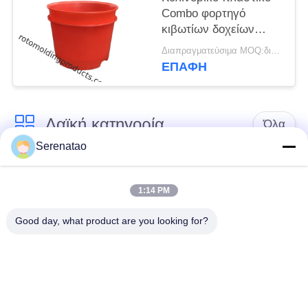
Combo φορτηγό
κιβωτίων δοχείων
πολυ για τη συγκομιδή
Διαπραγματεύσιμα MOQ:διαπραγμάτευση
και το φαρμακευτικό
ΕΠΑΦΉ
είδος τροφίμων
Λαϊκή κατηγορία
Όλα
Serenatao
Πολυ φορτηγό
rotomolding προϊόντα
κιβωτίων
1:14 PM
Good day, what product are you looking for?
Χημική δεξαμενή
Ευρώ που
χορήγησης της
συσσωρεύει τα
δόσης
εμπορευματοκιβώτια
Προσαρμοσμένες
Ανοίξτε την επάνω