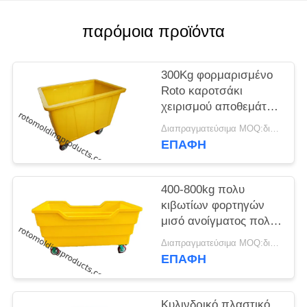
SITEMAP
παρόμοια προϊόντα
PRIVACY
POLICY
300Kg φορμαρισμένο
Roto καροτσάκι
χειρισμού αποθεμάτων
προϊόντων βαρέων
Διαπραγματεύσιμα MOQ:διαπραγμάτευση
καθηκόντων, πολυ
ΕΠΑΦΉ
εκσκαφείς δοχείων
μπουκαλιών φραγμών
400-800kg πολυ
κιβωτίων φορτηγών
μισό ανοίγματος πολυ
καροτσάκι πλυντηρίων
Διαπραγματεύσιμα MOQ:διαπραγμάτευση
λινού εμπορικό στις
ΕΠΑΦΉ
ρόδες
Κυλινδρικό πλαστικό