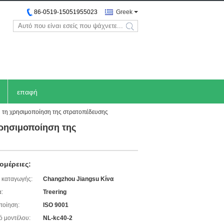
86-0519-15051955023
Greek
search
επαφή
νή τη χρησιμοποίηση της στρατοπέδευσης
χρησιμοποίηση της
ομέρειες:
 καταγωγής:
Changzhou Jiangsu Κίνα
:
Treering
ποίηση:
ISO 9001
ό μοντέλου:
NL-kc40-2