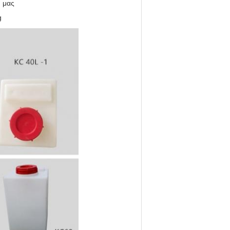
ύ μας
g