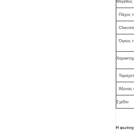
Μέγεθος
Πάχος τ
Checmic
Όγκος τ
Χαρακτηρ
Ταραχο
Άξονας 
Σχέδιο
Η φωτογ