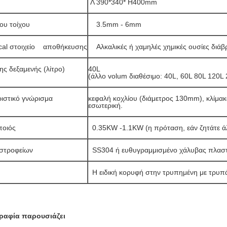
Λ 390*340* H400mm
ου τοίχου
3.5mm - 6mm
al στοιχείο    αποθήκευσης
Αλκαλικές ή χαμηλές χημικές ουσίες διάβ
ης δεξαμενής (λίτρο)
40L   

(άλλο volum διαθέσιμο: 40L, 60L 80L 120L 
ιστικό γνώρισμα
κεφαλή κοχλίου (διάμετρος 130mm), κλίμα
εσωτερική.
ποιός
0.35KW -1.1KW (η πρόταση, εάν ζητάτε 
στροφείων
SS304 ή ευθυγραμμισμένο χάλυβας πλαστ
Η ειδική κορυφή στην τρυπημένη με τρυπάν
ραφία παρουσιάζει