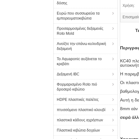
δόσης
Χρήση:
Ευρώ που συσσωρεύει τα
Επισημαί
εμπορευματοκιβώτια
Προσαρμοσμένες δεξαμενές
Τ
Roto Mold
Ανοίξτε την επάνω κυλινδρική
Περιγρα
δεξαμενή
Το Aquaponic αυξάνεται το
KC40 πλα
κρεβάτι
αυτοκινή
Η παρεμβ
Δεξαμενή IBC
Οι πλαστι
Φορμαρισμένο Roto πιό
δροσερό κιβώτιο
βαθμολογ
HDPE πλαστικές παλέτες
Αυτή η δε
8mm εάν 
πτυσσόμενο πλαστικό κλουβί
σειρά άλ
πλαστικά κάδους αχρήστων
Πλαστικά κιβώτια δοχείων