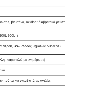
ρωσης, βιοκτόνα, oxidiser διαβρωτικά ρευστά
200L 300L  )
κα λίτρου, 3/4» έξοδος νημάτων ABS/PVC
άλλη, παρακαλώ με ενημέρωσε)
ικό
ι τρύπα και εγκαθιστά τις αντλίες