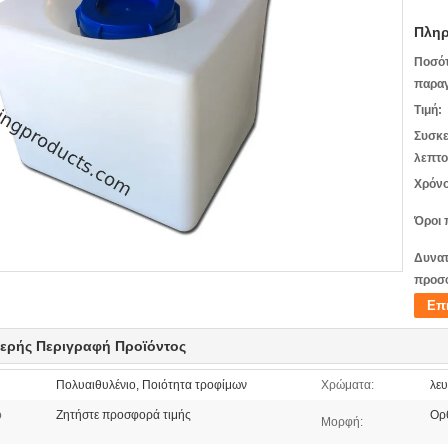
Πληρ
Ποσό
παραγ
Τιμή:
Συσκε
λεπτο
Χρόνο
Όροι 
Δυνατ
προσ
Επ
ερής Περιγραφή Προϊόντος
Πολυαιθυλένιο, Ποιότητα τροφίμων
Χρώματα:
λευ
ο
Ζητήστε προσφορά τιμής
Ορ
Μορφή: