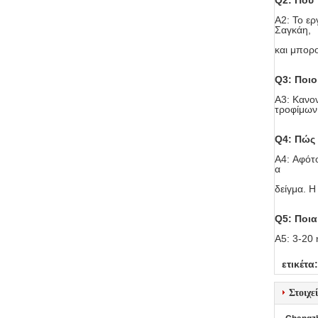
Q2: Πού 
A2: Το ερ
Σαγκάη,
και μπορο
Q3: Ποιο
A3: Κανον
τροφίμων
Q4: Πώς 
A4: Αφότο
α
δείγμα. Η
Q5: Ποια
A5: 3-20 
ετικέτα:
Στοιχε