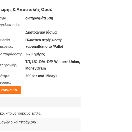
ωμής & Αποστολής Όροι:
τητα
διαπραγμάτευση
γελίας min:
Διαπραγματεύσιμα
υασία
Πλαστικά στρέβλωση/
μέρειες:
χαρτοκιβώτιο το /Pallet
ς παράδοσης:
3-20 ημέρες
T/T, L/C, D/A, D/P, Western Union,
πληρωμής:
MoneyGram
ότητα
300per ανά 15days
φοράς:
ικοινωνία
κό, κίτρινο, κόκκινο, μπλε...
θογώνιο και τετράγωνο