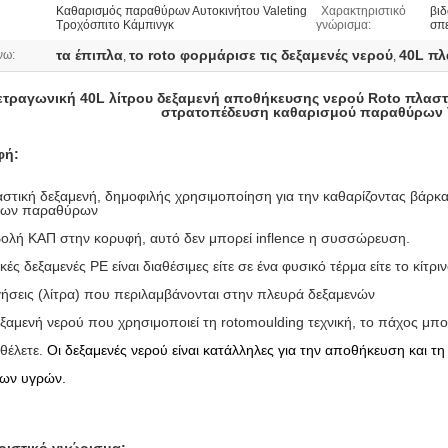
Καθαρισμός παραθύρων Αυτοκινήτου Valeting
Χαρακτηριστικό
βιδ
Τροχόσπιτο Κάμπινγκ
γνώρισμα:
σπ
τα έπιπλα
το roto φορμάρισε τις δεξαμενές νερού
40L πλ
νω:
,
,
ετραγωνική 40L λίτρου δεξαμενή αποθήκευσης νερού Roto πλαστ
στρατοπέδευση καθαρισμού παραθύρων V
φή:
στική δεξαμενή
, δημοφιλής χρησιμοποίηση
για την καθαρίζοντας βάρκ
των παραθύρων
ολή ΚΑΠ στην κορυφή, αυτό δεν μπορεί inflence η συσσώρευση.
κές δεξαμενές PE είναι διαθέσιμες είτε σε
ένα
φυσικό τέρμα είτε το κίτρ
ήσεις (λίτρα) που περιλαμβάνονται στην πλευρά δεξαμενών
ξαμενή νερού που χρησιμοποιεί τη rotomoulding τεχνική, το πάχος μπο
θέλετε.
Οι δεξαμενές νερού είναι κατάλληλες για την αποθήκευση και τ
λων υγρών.