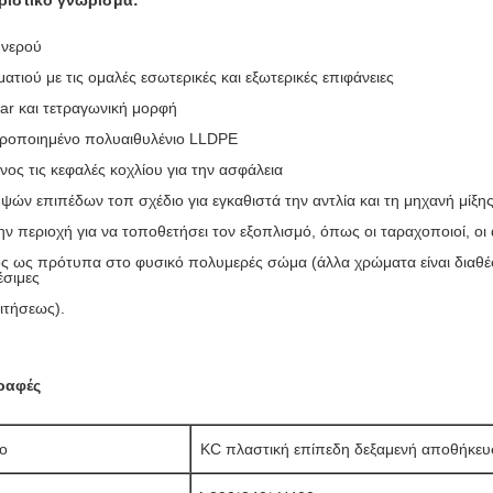
ριστικό γνώρισμα:
 νερού
ατιού με τις ομαλές εσωτερικές και εξωτερικές επιφάνειες
ar και τετραγωνική μορφή
ροποιημένο πολυαιθυλένιο LLDPE
ος τις κεφαλές κοχλίου για την ασφάλεια
ψών επιπέδων τοπ σχέδιο για εγκαθιστά την αντλία και τη μηχανή μίξη
ην περιοχή για να τοποθετήσει τον εξοπλισμό, όπως οι ταραχοποιοί, οι 
ος ως πρότυπα στο φυσικό πολυμερές σώμα (άλλα χρώματα είναι διαθέσ
έσιμες
ιτήσεως).
ραφές
ο
KC 
πλαστική επίπεδη δεξαμενή αποθήκευ