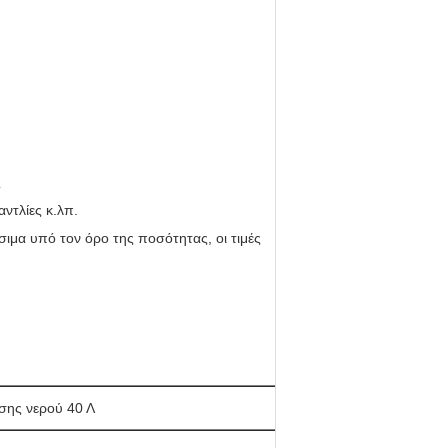
ς
αντλίες κ.λπ.
ιμα υπό τον όρο της ποσότητας, οι τιμές
σης νερού
 40 Λ 