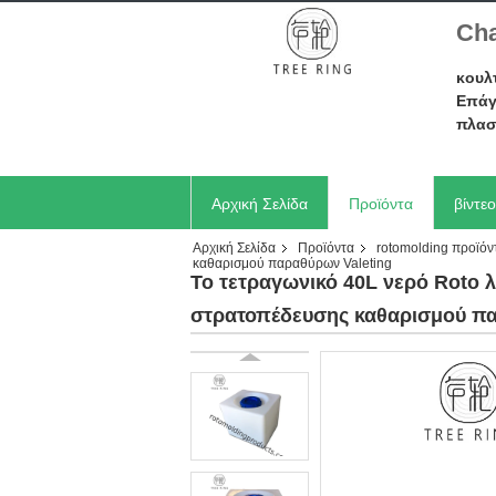
Cha
κουλ
Επάγ
πλασ
Αρχική Σελίδα
Προϊόντα
βίντεο
Αρχική Σελίδα
Προϊόντα
rotomolding προϊόν
Ζητήστε ένα απόσπασμα
καθαρισμού παραθύρων Valeting
Το τετραγωνικό 40L νερό Roto 
στρατοπέδευσης καθαρισμού πα