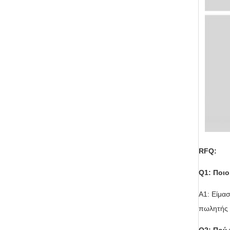
RFQ:
Q1: Ποιο
Α1: Είμα
πωλητής 