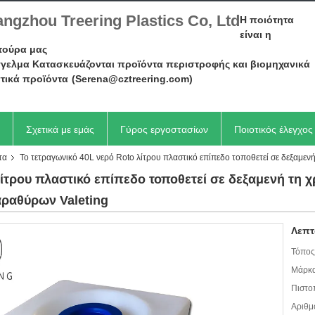
ngzhou Treering Plastics Co, Ltd
Η ποιότητα
είναι η
τούρα μας
γελμα Κατασκευάζονται προϊόντα περιστροφής και βιομηχανικά
τικά προϊόντα
(Serena@cztreering.com)
Σχετικά με εμάς
Γύρος εργοστασίων
Ποιοτικός έλεγχος
τα
Το τετραγωνικό 40L νερό Roto λίτρου πλαστικό επίπεδο τοποθετεί σε δεξαμε
λίτρου πλαστικό επίπεδο τοποθετεί σε δεξαμενή τη 
ραθύρων Valeting
Λεπτ
Τόπος
Μάρκα
Πιστο
Αριθμ