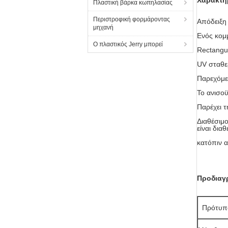
Χαρακτη
Πλαστική βάρκα κωπηλασίας
Περιστροφική φορμάροντας
Απόδειξη
μηχανή
Ενός κομμ
Ο πλαστικός Jerry μπορεί
Rectangu
UV σταθε
Παρεχόμεν
Το ανισοϋ
Παρέχει τ
Διαθέσιμ
είναι διαθ
κατόπιν α
Προδιαγ
Πρότυπ