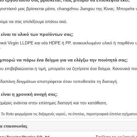
το εργοστάσιό σας βρίσκεται; Πώς μπορώ να επισκεφτώ εκεί;
γοστάσιό μας βρίσκεται μέσα, changzhou Jiangsu της Κίνας. Μπορείτε 
ύμε να σας επιλέξουμε επάνω εκεί.
 είναι το υλικό των προϊόντων σας;
ικά Virgin LLDPE και νέα HDPE ή PP, ανακυκλωμένο υλικό ή παρθένο υλι
.
μπορώ να πάρω ένα δείγμα για να ελέγξω την ποιότητά σας;
υ επιβεβαιώνεται η τιμή, μπορείτε να ζητήσετε ένα δείγμα. Κανονικά 
 δαπάνη δειγμάτων επιστρέφεται όταν τοποθετείτε τη διαταγή.
 είναι η χρονική ανοχή σας;
ημέρες ενάντια στην επίσημες διαταγή και την κατάθεση.
,
,
Το Roto φορμάρισε τις δεξαμενές νερού
τα έπιπλα
περιστροφικά έπιπλα σχήματο
ία επικοινωνίας