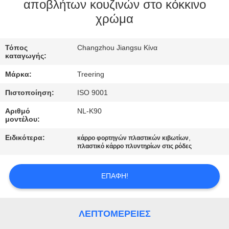
αποβλήτων κουζινών στο κόκκινο
ΠΟΙΟΤΙΚΌΣ
χρώμα
ΈΛΕΓΧΟΣ
Τόπος
Changzhou Jiangsu Κίνα
καταγωγής:
ΜΑΣ
Μάρκα:
Treering
ΕΛΆΤΕ
Πιστοποίηση:
ISO 9001
ΣΕ
Αριθμό
NL-K90
ΕΠΑΦΉ
μοντέλου:
ΜΕ
Ειδικότερα:
,
κάρρο φορτηγών πλαστικών κιβωτίων
πλαστικό κάρρο πλυντηρίων στις ρόδες
ΖΗΤΉΣΤΕ
ΕΠΑΦΉ!
ΈΝΑ
ΑΠΌΣΠΑΣΜΑ
ΛΕΠΤΟΜΈΡΕΙΕΣ