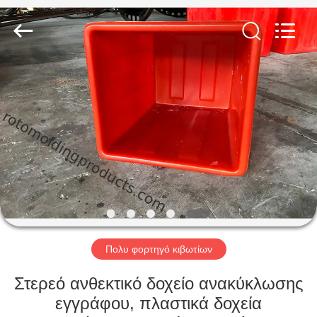
Treering
Plastics
CO.,
ltd.
All
Rights
Reserved.
ΣΠΊΤΙ
ΠΡΟΪΌΝΤΑ
ΒΊΝΤΕΟ
ΠΕΡΊΠΟΥ
ΕΜΕΊΣ
Πολυ φορτηγό κιβωτίων
ΓΎΡΟΣ
Στερεό ανθεκτικό δοχείο ανακύκλωσης
ΕΡΓΟΣΤΑΣΊΩΝ
εγγράφου, πλαστικά δοχεία