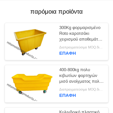
SITEMAP
παρόμοια προϊόντα
PRIVACY
POLICY
300Kg φορμαρισμένο
Roto καροτσάκι
χειρισμού αποθεμάτων
προϊόντων βαρέων
Διαπραγματεύσιμα MOQ:διαπραγμάτευση
καθηκόντων, πολυ
ΕΠΑΦΉ
εκσκαφείς δοχείων
μπουκαλιών φραγμών
400-800kg πολυ
κιβωτίων φορτηγών
μισό ανοίγματος πολυ
καροτσάκι πλυντηρίων
Διαπραγματεύσιμα MOQ:διαπραγμάτευση
λινού εμπορικό στις
ΕΠΑΦΉ
ρόδες
Κυλινδρικό πλαστικό