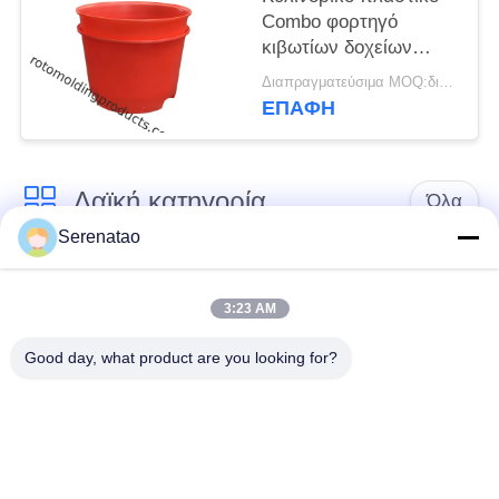
Combo φορτηγό
κιβωτίων δοχείων
πολυ για τη συγκομιδή
Διαπραγματεύσιμα MOQ:διαπραγμάτευση
και το φαρμακευτικό
ΕΠΑΦΉ
είδος τροφίμων
Λαϊκή κατηγορία
Όλα
Serenatao
Πολυ φορτηγό
rotomolding προϊόντα
κιβωτίων
3:23 AM
Good day, what product are you looking for?
Χημική δεξαμενή
Ευρώ που
χορήγησης της
συσσωρεύει τα
δόσης
εμπορευματοκιβώτια
Προσαρμοσμένες
Ανοίξτε την επάνω