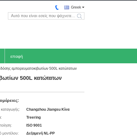
Greek
search
επαφή
ς δόσης εμπορευματοκιβωτίων 500L κατώτατων
βωτίων 500L κατώτατων
ομέρειες:
 καταγωγής:
Changzhou Jiangsu Κίνα
:
Treering
ποίηση:
ISO 9001
ό μοντέλου:
Δεξαμενή NL-PP