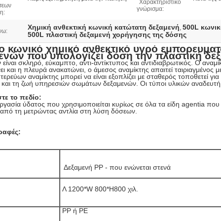
Χαρακτηριστικό
σεων
γνώρισμα:
η:
Χημική ανθεκτική κωνική κατώτατη δεξαμενή
500L κωνικ
,
νω:
500L πλαστική δεξαμενή χορήγησης της δόσης
 κωνικό χημικό ανθεκτικό υγρό εμπορευματ
ενών που υπολογίζει δόση την πλαστική δε
 είναι σκληρό, εύκαμπτο, αντι-αντίκτυπος και αντιδιαβρωτικός. Ο αναμί
ι και η πλευρά ανακατώνει, ο άμεσος αναμίκτης απαιτεί ταιριαγμένος με
τερεύων αναμίκτης μπορεί να είναι εξοπλίζει με σταθερός τοποθετεί γι
 και τη ζωή υπηρεσιών σωμάτων δεξαμενών. Οι τύποι υλικών αναδευτήρ
τε το πεδίο:
ργασία ύδατος που χρησιμοποιείται κυρίως σε όλα τα είδη agentia που
από τη μετρώντας αντλία στη λύση δόσεων.
ραφές:
  Δεξαμενή PP - που ενώνεται στενά
Λ 1200*W 800*H800 χιλ.
PP ή PE