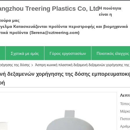
ngzhou Treering Plastics Co, Ltd
Η ποιότητα
είναι η
τούρα μας
γελμα Κατασκευάζονται προϊόντα περιστροφής και βιομηχανικά
τικά προϊόντα
(Serena@cztreering.com)
Σχετικά με εμάς
Γύρος εργοστασίων
Ποιοτικός έλεγχος
ορήγησης της δόσης
Άσπρη κωνική πλαστική δεξαμενή δεξαμενών χορήγησης τη
νή δεξαμενών χορήγησης της δόσης εμπορευματοκι
ρή
Λεπτ
Τόπος
Μάρκα
Πιστο
Αριθμ