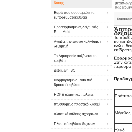
δόσης
μεταπωλή
παρεχόμεν
Ευρώ που συσσωρεύει τα
εμπορευματοκιβώτια
Επισημαί
Προσαρμοσμένες δεξαμενές
Άσπρο
Roto Mold
δεξαμ
Το προϊόν
ανακατώνε
Ανοίξτε την επάνω κυλινδρική
ενώ ο δευ
δεξαμενή
επίδραση
Το Aquaponic αυξάνεται το
Εφαρμόσ
κρεβάτι
Στην κατε
πέρασμα 
Δεξαμενή IBC
Προδιαγ
Φορμαρισμένο Roto πιό
δροσερό κιβώτιο
HDPE πλαστικές παλέτες
Πρότυπο
πτυσσόμενο πλαστικό κλουβί
Μέγεθος
πλαστικά κάδους αχρήστων
Πλαστικά κιβώτια δοχείων
Υλικό