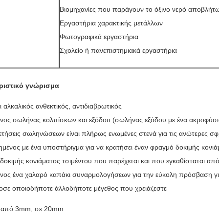
Βιομηχανίες που παράγουν το όξινο νερό αποβλήτ
Εργαστήρια χαρακτικής μετάλλων
Φωτογραφικά εργαστήρια
Σχολείο ή πανεπιστημιακά εργαστήρια
ριστικό γνώρισμα
ι αλκαλικός ανθεκτικός, αντιδιαβρωτικός
νος σωλήνας κολπίσκων και εξόδου (σωλήνας εξόδου με ένα ακροφύσι
ετήσεις σωληνώσεων είναι πλήρως ενωμένες στενά για τις ανώτερες σφ
μένος με ένα υποστήριγμα για να κρατήσει έναν φραγμό δοκιμής κονιά
δοκιμής κονιάματος τσιμέντου που παρέχεται και που εγκαθίσταται α
νος ένα χαλαρό καπάκι συναρμολογήσεων για την εύκολη πρόσβαση γι
σε οποιοδήποτε άλλοδήποτε μέγεθος που χρειάζεστε
ς από 3mm, σε 20mm