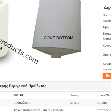
Πληρ
Ποσό
παραγ
Τιμή:
Συσκε
λεπτο
Χρόνο
Όροι 
Δυνατ
προσ
Επ
ερής Περιγραφή Προϊόντος
PP / PE
Πάχος:
5mm -20 
ορθογώνιος
Χρώμα:
άσπρος
Χωρίς εξυπηρέτηση μετά την πώληση
Κατά της 