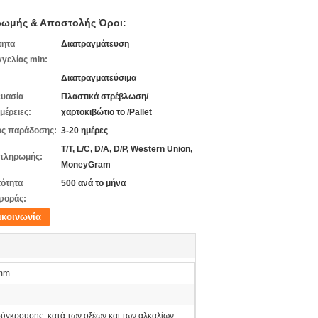
ωμής & Αποστολής Όροι:
τητα
Διαπραγμάτευση
γελίας min:
Διαπραγματεύσιμα
υασία
Πλαστικά στρέβλωση/
μέρειες:
χαρτοκιβώτιο το /Pallet
ς παράδοσης:
3-20 ημέρες
T/T, L/C, D/A, D/P, Western Union,
πληρωμής:
MoneyGram
ότητα
500 ανά το μήνα
φοράς:
ικοινωνία
mm
σύγκρουσης, κατά των οξέων και των αλκαλίων