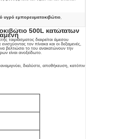
ό υγρό εμπορευματοκιβώτιο
,
οκιβώτιο 500L κατώτατων
ξαμενή
κτης ταιριάσματος διαιρείται άμεσου
 ενισχύοντας τον πίνακα και οι δεξαμενές,
α να βελτιώσει το του ανακατώνουν την
ων είναι ανοξείδωτο.
 αναμιγνύει, διαλύστε, αποθήκευση, κατόπιν