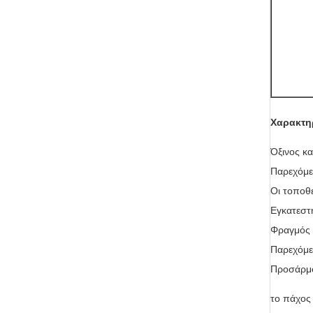
Χαρακτη
Όξινος κα
Παρεχόμε
Οι τοποθ
Εγκατεστη
Φραγμός 
Παρεχόμε
Προσάρμο
το πάχο