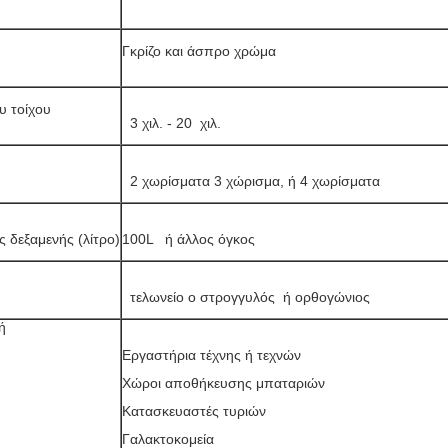
Γκρίζο και άσπρο χρώμα
υ τοίχου
  3 χιλ. - 20  χιλ.
  2 χωρίσματα 3 χώρισμα, ή 4 χωρίσματα
ς δεξαμενής (λίτρο)
  τελωνείο ο στρογγυλός  ή ορθογώνιος
ή
Εργαστήρια τέχνης ή τεχνών
Χώροι αποθήκευσης μπαταριών
Κατασκευαστές τυριών
Γαλακτοκομεία