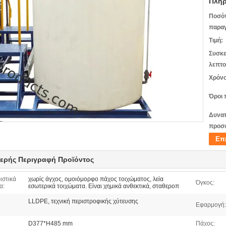
Πληρ
Ποσό
παραγ
Τιμή:
Συσκε
λεπτο
Χρόνο
Όροι 
Δυνατ
προσ
Επ
ερής Περιγραφή Προϊόντος
ιστικά
χωρίς άγχος, ομοιόμορφο πάχος τοιχώματος, λεία
Όγκος:
α:
εσωτερικά τοιχώματα. Είναι χημικά ανθεκτικά, σταθεροπ
LLDPE, τεχνική περιστροφικής χύτευσης
Εφαρμογή:
D377*H485 mm
Πάχος: