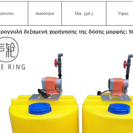
ρότυπο
Ικανότητα
Dia. (χιλ.)
Ύψος
τρογγυλή δεξαμενή χορήγησης της δόσης μορφής: 5