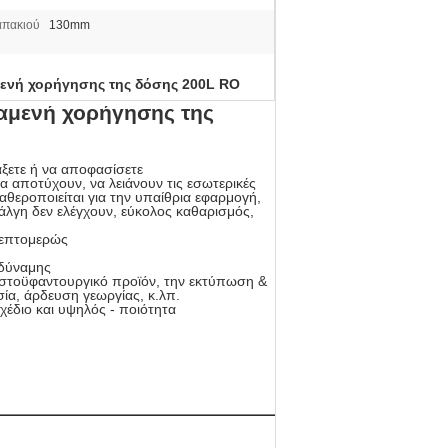
απακιού
130mm
ενή χορήγησης της δόσης 200L RO
ξαμενή χορήγησης της
άξετε ή να αποφασίσετε
 αποτύχουν, να λειάνουν τις εσωτερικές
αθεροποιείται για την υπαίθρια εφαρμογή,
 άλγη δεν ελέγχουν, εύκολος καθαρισμός,
 λεπτομερώς
 δύναμης
λωστοϋφαντουργικό προϊόν, την εκτύπωση &
σία, άρδευση γεωργίας, κ.λπ.
χέδιο και υψηλός - ποιότητα