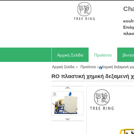
Cha
κουλ
Επάγ
πλασ
Αρχική Σελίδα
Προϊόντα
βίντεο
Αρχική Σελίδα
Προϊόντα
Χημική δεξαμενή χ
Ζητήστε ένα απόσπασμα
RO πλαστική χημική δεξαμενή 