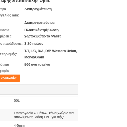
ωμής & Αποστολής Όροι:
τητα
Διαπραγμάτευση
γελίας min:
Διαπραγματεύσιμα
υασία
Πλαστικά στρέβλωση/
μέρειες:
χαρτοκιβώτιο το /Pallet
ς παράδοσης:
3-20 ημέρες
T/T, L/C, D/A, D/P, Western Union,
πληρωμής:
MoneyGram
ότητα
500 ανά το μήνα
φοράς:
ικοινωνία
50L
Επεξεργασία λυμάτων, κάνει χλώριο για
απολύμανση, δόση PAC για πήξη
4-5mm