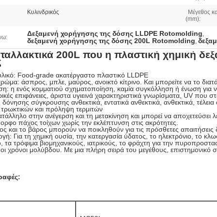
Κυλινδρικός
Μέγεθος κ
(mm):
Δεξαμενή χορήγησης της δόσης LLDPE Rotomolding
,
νω:
δεξαμενή χορήγησης της δόσης 200L Rotomolding
δεξαμ
,
ταλλακτικά 200L που η πλαστική χημική δε
ς
 υλικό: Food-grade ακατέργαστο πλαστικό LLDPE
χρώμα: άσπρος, μπλε, μαύρος, ανοικτό κίτρινο. Και μπορείτε να το διατ
η: η ενός κομματιού σχηματοποίηση, καμία συγκόλληση ή ένωση για να
ρικές επιφάνειες, άριστα υγιεινά χαρακτηριστικά γνωρίσματα, UV που στ
δόνησης σύγκρουσης ανθεκτικά, εντατικά ανθεκτικά, ανθεκτικά, τέλεια
τρωκτικών και πρόληψη τερμιτών
κατάλληλο στην ανέγερση και τη μετακίνηση και μπορεί να αποχετεύσει
μορφο πάχος τοίχων χωρίς την εκλέπτυνση στις ακρότητες.
ος και το βάρος μπορούν να ποικληθούν για τις πρόσθετες απαιτήσεις
γή: Για τη χημική ουσία, την κατεργασία ύδατος, το ηλεκτρόνιο, το κ
, τα τρόφιμα βιομηχανικούς, ιατρικούς, το φράχτη για την πυροπροστα
οι χρόνοι μολύβδου. Με μια πλήρη σειρά του μεγέθους, επιστημονικό σ
ραφές: