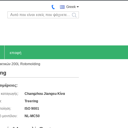
Greek
search
επαφή
ακτικών 200L Rotomolding
ing
ομέρειες:
 καταγωγής:
Changzhou Jiangsu Κίνα
:
Treering
ποίηση:
ISO 9001
ό μοντέλου:
NL-MC50