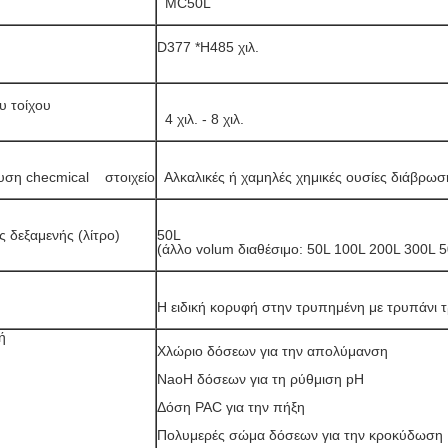
  MC50L  
D377 *H485 χιλ.
υ τοίχου
  4 χιλ. - 8 χιλ.
ση checmical    στοιχείο
  Αλκαλικές ή χαμηλές χημικές ουσίες διάβρωσ
ς δεξαμενής (λίτρο)
50L   

(άλλο volum διαθέσιμο: 50L 100L 200L 300L
Η ειδική κορυφή στην τρυπημένη με τρυπάνι τρ
ή
Χλώριο δόσεων για την απολύμανση
NaoH δόσεων για τη ρύθμιση pH
Δόση PAC για την πήξη
Πολυμερές σώμα δόσεων για την κροκύδωση