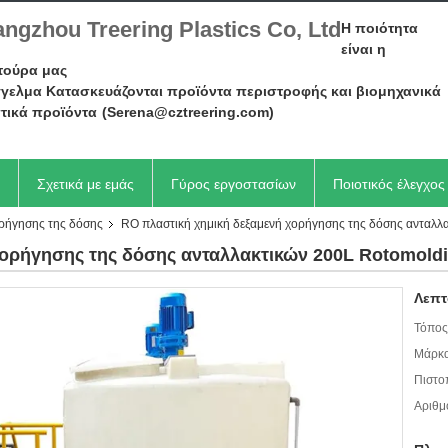
ngzhou Treering Plastics Co, Ltd
Η ποιότητα
είναι η
τούρα μας
γελμα Κατασκευάζονται προϊόντα περιστροφής και βιομηχανικά
τικά προϊόντα
(Serena@cztreering.com)
Σχετικά με εμάς
Γύρος εργοστασίων
Ποιοτικός έλεγχος
ορήγησης της δόσης
RO πλαστική χημική δεξαμενή χορήγησης της δόσης ανταλλ
χορήγησης της δόσης ανταλλακτικών 200L Rotomold
Λεπτ
Τόπος
Μάρκα
Πιστο
Αριθμ