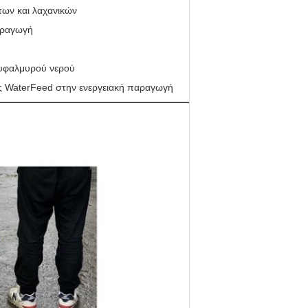
ων και λαχανικών
αραγωγή
 υφαλμυρού νερού
ς WaterFeed στην ενεργειακή παραγωγή