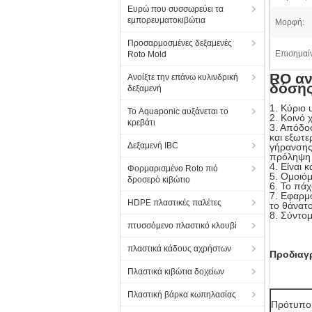
Ευρώ που συσσωρεύει τα
εμπορευματοκιβώτια
Μορφή:
Προσαρμοσμένες δεξαμενές
Επισημαί
Roto Mold
RO αν
Ανοίξτε την επάνω κυλινδρική
δόση
δεξαμενή
1. Κύριο
Το Aquaponic αυξάνεται το
2. Κοινό 
κρεβάτι
3. Απόδοσ
και εξωτε
Δεξαμενή IBC
γήρανσης 
πρόληψη 
4. Είναι 
Φορμαρισμένο Roto πιό
5. Ομοιό
δροσερό κιβώτιο
6. Το πάχ
7. Εφαρμο
HDPE πλαστικές παλέτες
το θάνατο
8. Σύντομ
πτυσσόμενο πλαστικό κλουβί
πλαστικά κάδους αχρήστων
Προδιαγ
Πλαστικά κιβώτια δοχείων
Πλαστική βάρκα κωπηλασίας
Πρότυπο